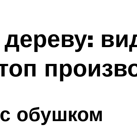
 дереву: ви
топ произв
 с обушком