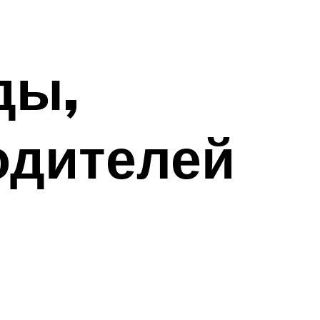
ды,
одителей