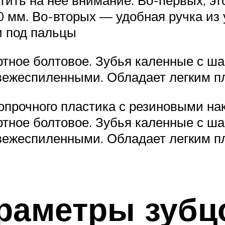
 мм. Во-вторых — удобная ручка из 
и под пальцы
ртное болтовое. Зубья каленные с ша
о свежеспиленными. Обладает легким 
опрочного пластика с резиновыми на
ртное болтовое. Зубья каленные с ша
о свежеспиленными. Обладает легким 
раметры зубц