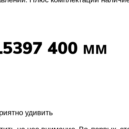
15397 400 мм
приятно удивить
атить на нее внимание. Во-первых, эт