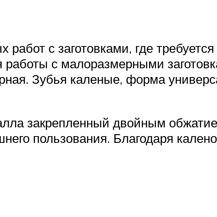
 работ с заготовками, где требуется
ля работы с малоразмерными заготовк
ная. Зубья каленые, форма универса
алла закрепленный двойным обжатием
шнего пользования. Благодаря кален