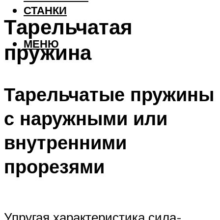
СТАНКИ
Тарельчатая
МЕНЮ
пружина
Тарельчатые пружины
с наружными или
внутренними
прорезями
Упругая характеристика сила-