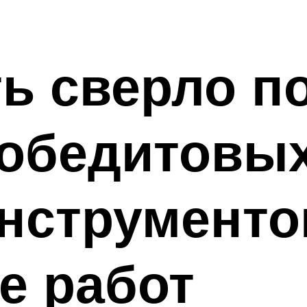
ть сверло по
победитовых
нструменто
е работ