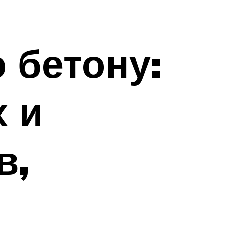
 бетону:
 и
в,