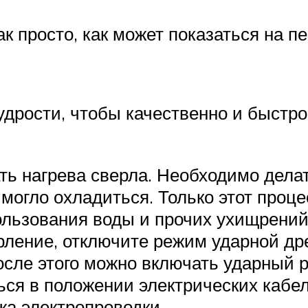
ак просто, как может показаться на п
удрости, чтобы качественно и быстр
ать нагрева сверла. Необходимо дел
 могло охладиться. Только этот проц
ользования воды и прочих ухищрений
рление, отключите режим ударной др
после этого можно включать ударный 
ся в положении электрических кабе
а электропроводки.