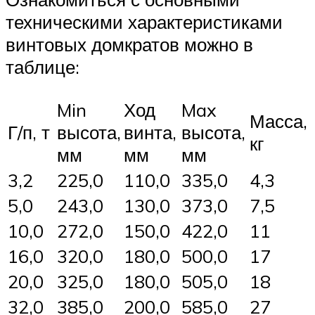
техническими характеристиками
винтовых домкратов можно в
таблице:
Min
Ход
Max
Масса,
Г/п, т
высота,
винта,
высота,
кг
мм
мм
мм
3,2
225,0
110,0
335,0
4,3
5,0
243,0
130,0
373,0
7,5
10,0
272,0
150,0
422,0
11
16,0
320,0
180,0
500,0
17
20,0
325,0
180,0
505,0
18
32,0
385,0
200,0
585,0
27