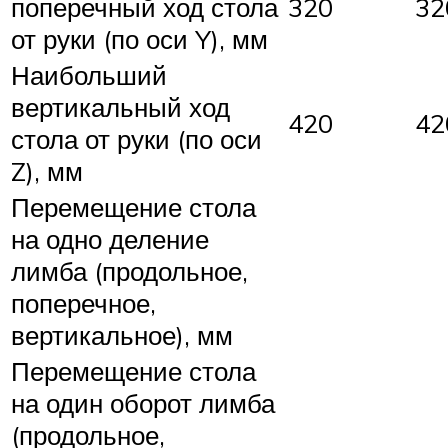
поперечный ход стола
320
32
от руки (по оси Y), мм
Наибольший
вертикальный ход
420
42
стола от руки (по оси
Z), мм
Перемещение стола
на одно деление
лимба (продольное,
поперечное,
вертикальное), мм
Перемещение стола
на один оборот лимба
(продольное,