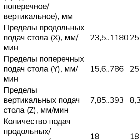
поперечное/
вертикальное), мм
Пределы продольных
подач стола (X), мм/
23,5..1180
25
мин
Пределы поперечных
подач стола (Y), мм/
15,6..786
25
мин
Пределы
вертикальных подач
7,85..393
8,
стола (Z), мм/мин
Количество подач
продольных/
18
18