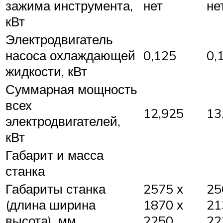
зажима инструмента,
нет
не
кВт
Электродвигатель
насоса охлаждающей
0,125
0,
жидкости, кВт
Суммарная мощность
всех
12,925
13
электродвигателей,
кВт
Габарит и масса
станка
Габариты станка
2575 х
25
(длина ширина
1870 х
21
высота), мм
2250
22