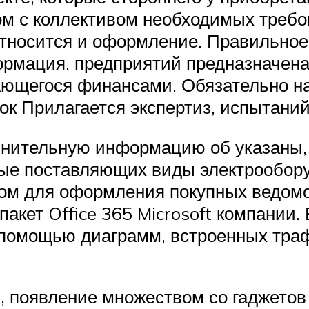
ом с коллективом необходимых требов
относится и оформление. Правильное
рмация. предприятий предназначена
мающегося финансами. Обязательно н
ок Прилагается экспертиз, испытаний
лнительную информацию об указаны, 
ые поставляющих виды электрообору
ом для оформления покупных ведомо
 пакет Office 365 Microsoft компани
 помощью диаграмм, встроенных тра
и, появление множеством со гаджет