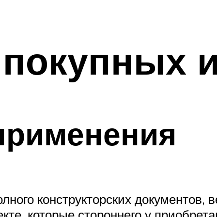
 покупных 
применения
олного конструкторских документов, 
екте, которые стороннего у приобрет