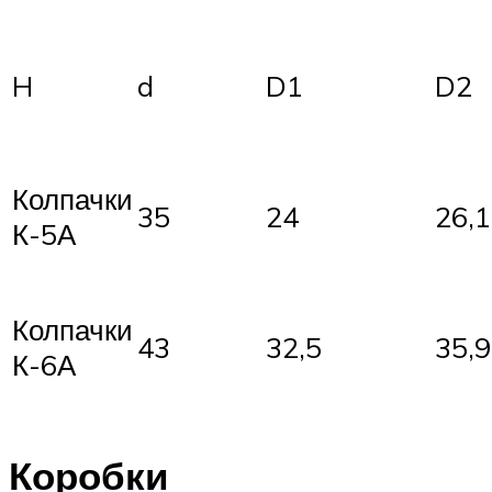
H
d
D1
D2
Колпачки
35
24
26,1
К-5А
Колпачки
43
32,5
35,9
К-6А
Коробки