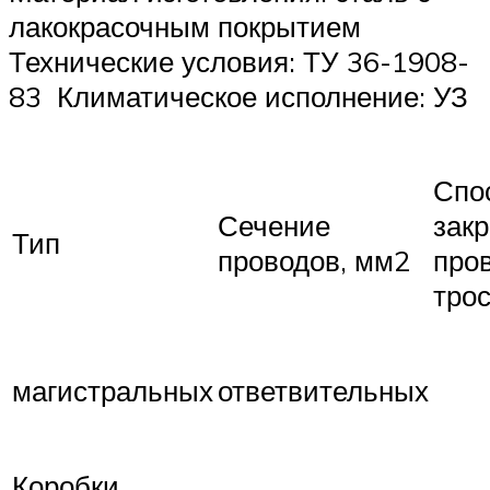
лакокрасочным покрытием
Технические условия: ТУ 36-1908-
83 Климатическое исполнение: УЗ
Спо
Сечение
зак
Тип
проводов, мм2
про
тро
магистральных
ответвительных
Коробки