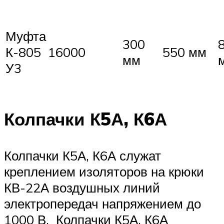
Муфта
300
К-805
16000
550 мм
мм
У3
Колпачки К5А, К6А
Колпачки К5А, К6А служат
креплением изоляторов на крюки
КВ-22А воздушных линий
электропередач напряжением до
1000 В. Колпачки К5А, К6А