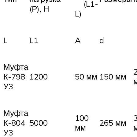
(L1-
(Р), Н
L)
L
L1
A
d
Муфта
К-798
1200
50 мм
150 мм
У3
Муфта
100
К-804
5000
265 мм
мм
У3