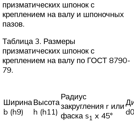
призматических шпонок с
креплением на валу и шпоночных
пазов.
Таблица 3. Размеры
призматических шпонок с
креплением на валу по ГОСТ 8790-
79.
Радиус
Ширина
Высота
Д
закругления r или
b (h9)
h (h11)
d
фаска s
x 45°
1