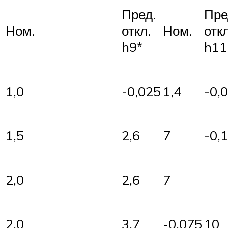
Пред.
Пре
Ном.
откл.
Ном.
откл
h9*
h11
1,0
-0,025
1,4
-0,
1,5
2,6
7
-0,
2,0
2,6
7
2,0
3,7
-0,075
10