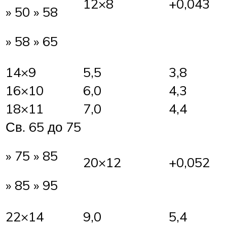
12×8
+0,043
» 50 » 58
» 58 » 65
14×9
5,5
3,8
16×10
6,0
4,3
18×11
7,0
4,4
Св. 65 до 75
» 75 » 85
20×12
+0,052
» 85 » 95
22×14
9,0
5,4