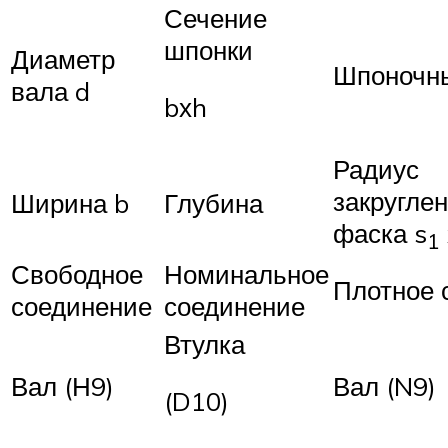
Сечение
шпонки
Диаметр
Шпоночн
вала d
bхh
Радиус
закруглен
Ширина b
Глубина
фаска s
1
Свободное
Номинальное
Плотное 
соединение
соединение
Втулка
Вал (Н9)
Вал (N9)
(D10)