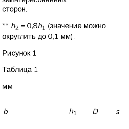
сторон.
**
h
= 0,8
h
(значение можно
2
1
округлить до 0,1 мм).
Рисунок 1
Таблица 1
мм
h
b
D
s
1