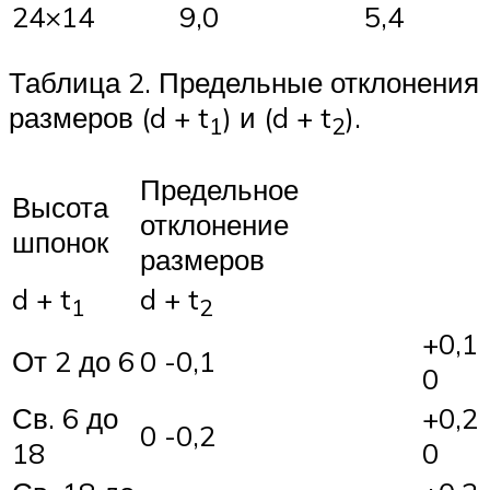
24×14
9,0
5,4
Таблица 2. Предельные отклонения
размеров (d + t
) и (d + t
).
1
2
Предельное
Высота
отклонение
шпонок
размеров
d + t
d + t
1
2
+0,1
От 2 до 6
0 -0,1
0
Св. 6 до
+0,2
0 -0,2
18
0