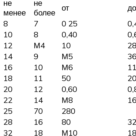
не
не
от
д
менее
более
8
7
0 25
0,
10
8
0,40
0,
12
М4
10
2
14
9
М5
3
16
10
М6
1
18
11
50
2
20
12
0,60
0,
22
14
М8
1
25
70
280
28
16
80
3
32
18
М10
1