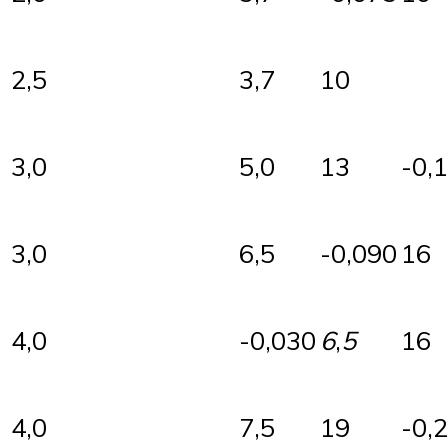
2,5
3,7
10
3,0
5,0
13
-0,
3,0
6,5
-0,090
16
4,0
-0,030
6
,
5
16
4,0
7,5
19
-0,