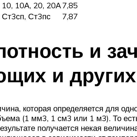
10, 10А, 20, 20А
7,85
Ст3сп, Ст3пс
7,87
лотность и за
щих и других
личина, которая определяется для од
 объема (1 мм3, 1 см3 или 1 м3). То 
результате получается некая величин