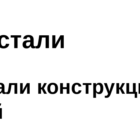
стали
али конструк
й