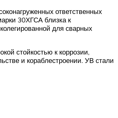
соконагруженных ответственных
марки 30ХГСА близка к
зколегированной для сварных
кой стойкостью к коррозии,
льстве и кораблестроении. УВ стали