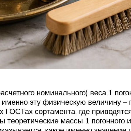
асчетного номинального) веса 1 пого
именно эту физическую величину – п
х ГОСТах сортамента, где приводятс
ы теоретические массы 1 погонного 
казывается, какое именно значение 