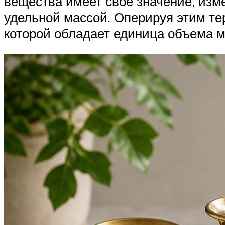
вещества имеет свое значение, из
удельной массой. Оперируя этим тер
которой обладает единица объема 