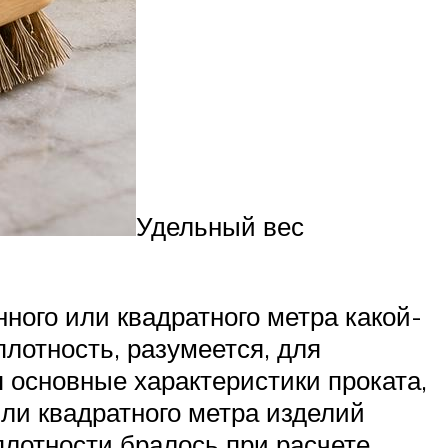
Удельный вес
нного или квадратного метра какой-
лотность, разумеется, для
я основные характеристики проката,
или квадратного метра изделий
плотности бралось при расчете.