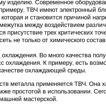
му изделию. Современное оборудован
 примеру, ТВЧ имеют электронный бл
 которая и становится причиной нагр
межутка между воздействием различ
я присутствие трех критических точ
еть не только от химического соста
охлаждения. Во много качества получ
сс охлаждения. К примеру, есть возм
 качестве охлаждающей среды.
ств металла применяется ТВЧ. Она х
кже простотой в использовании. Сег
омашней мастерской.