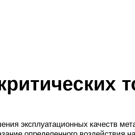
критических т
шения эксплуатационных качеств мет
зание определенного воздействия на 