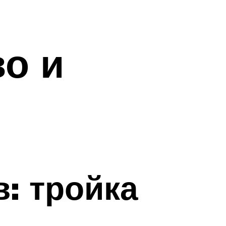
во и
: тройка