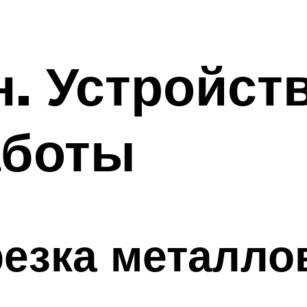
. Устройст
аботы
езка металлов