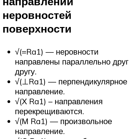
направлений
неровностей
поверхности
√(=Ra1) — неровности
направлены параллельно друг
другу.
√(⊥Ra1) — перпендикулярное
направление.
√(Х Ra1) – направления
перекрещиваются.
√(М Ra1) — произвольное
направление.