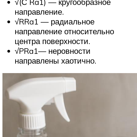
√(С Ra1) — кругообразное
направление.
√RRa1 — радиальное
направление относительно
центра поверхности.
√PRa1— неровности
направлены хаотично.