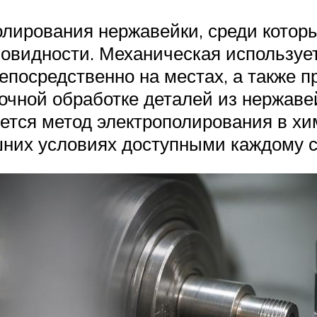
олирования нержавейки, среди кото
новидности. Механическая используе
посредственно на местах, а также п
точной обработке деталей из нержав
яется метод электрополирования в хи
шних условиях доступными каждому с