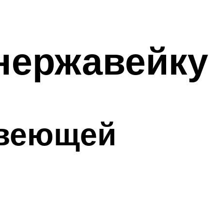
 нержавейку
авеющей