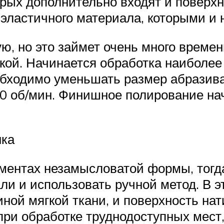
орых дополнительно входят и поверх
з эластичного материала, которыми 
ю, но это займет очень много времен
й. Начинается обработка наиболее 
бходимо уменьшать размер абразива
0 об/мин. Финишное полирование нач
ка
ементах незамысловатой формы, тог
и и использовать ручной метод. В э
иной мягкой ткани, и поверхность н
 при обработке труднодоступных мес