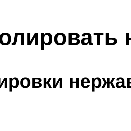
полировать
ировки нерж