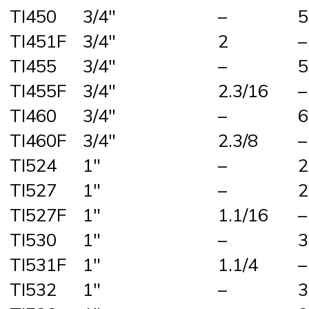
TI450
3/4″
–
5
TI451F
3/4″
2
–
TI455
3/4″
–
5
TI455F
3/4″
2.3/16
–
TI460
3/4″
–
6
TI460F
3/4″
2.3/8
–
TI524
1″
–
2
TI527
1″
–
2
TI527F
1″
1.1/16
–
TI530
1″
–
3
TI531F
1″
1.1/4
–
TI532
1″
–
3