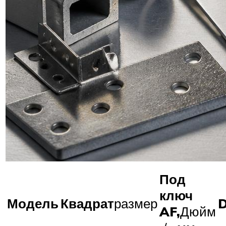
Под
ключ
Модель
Квадрат
размер
A
F,
Дюйм