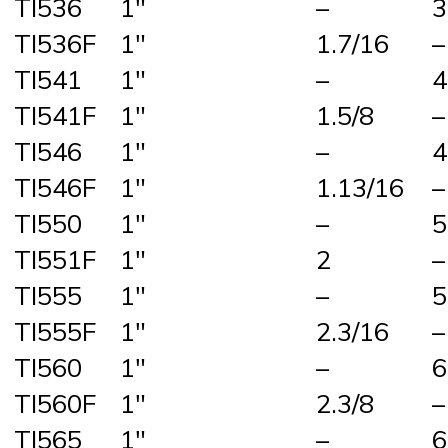
TI536
1″
–
3
TI536F
1″
1.7/16
–
TI541
1″
–
4
TI541F
1″
1.5/8
–
TI546
1″
–
4
TI546F
1″
1.13/16
–
TI550
1″
–
5
TI551F
1″
2
–
TI555
1″
–
5
TI555F
1″
2.3/16
–
TI560
1″
–
6
TI560F
1″
2.3/8
–
TI565
1″
–
6