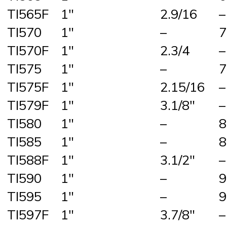
TI565F
1″
2.9/16
–
TI570
1″
–
7
TI570F
1″
2.3/4
–
TI575
1″
–
7
TI575F
1″
2.15/16
–
TI579F
1″
3.1/8″
–
TI580
1″
–
8
TI585
1″
–
8
TI588F
1″
3.1/2″
–
TI590
1″
–
9
TI595
1″
–
9
TI597F
1″
3.7/8″
–