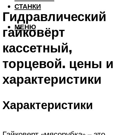
СТАНКИ
Гидравлический
МЕНЮ
гайковёрт
кассетный,
торцевой. цены и
характеристики
Характеристики
Гайковерт «мясорубка» – это