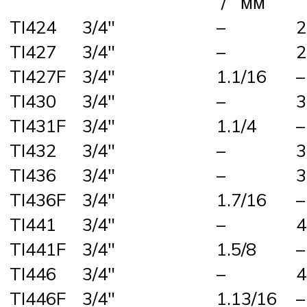
/ мм
TI424
3/4″
–
2
TI427
3/4″
–
2
TI427F
3/4″
1.1/16
–
TI430
3/4″
–
3
TI431F
3/4″
1.1/4
–
TI432
3/4″
–
3
TI436
3/4″
–
3
TI436F
3/4″
1.7/16
–
TI441
3/4″
–
4
TI441F
3/4″
1.5/8
–
TI446
3/4″
–
4
TI446F
3/4″
1.13/16
–