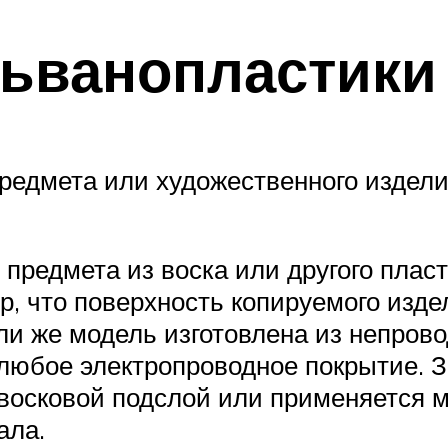
льванопластики
предмета или художественного издел
предмета из воска или другого плас
р, что поверхность копируемого изд
ли же модель изготовлена из непров
любое электропроводное покрытие. 
восковой подслой или применяется 
ала.