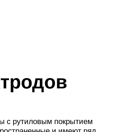
ктродов
ды с рутиловым покрытием
пространенные и имеют ряд