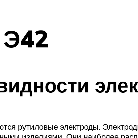
 Э42
видности эле
тся рутиловые электроды. Электро
ьными изделиями. Они наиболее рас