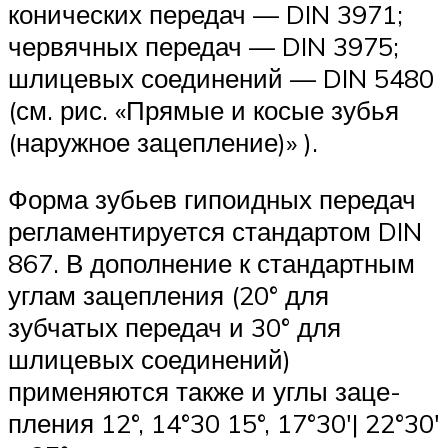
конических передач — DIN 3971;
чер­вячных передач — DIN 3975;
шлицевых соеди­нений — DIN 5480
(см. рис. «Прямые и косые зубья
(наружное зацепление)» ).
Форма зубьев гипоидных передач
регла­ментируется стандартом DIN
867. В допол­нение к стандартным
углам зацепления (20° для
зубчатых передач и 30° для
шлицевых соединений)
применяются также и углы заце­
пления 12°, 14°30 15°, 17°30′| 22°30′