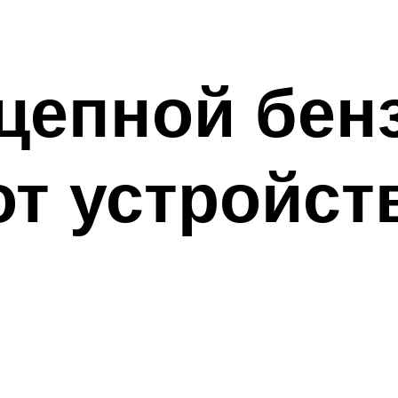
 цепной бе
т устройст