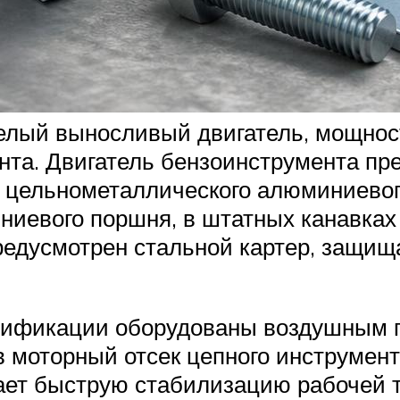
елый выносливый двигатель, мощност
та. Двигатель бензоинструмента пре
цельнометаллического алюминиевого
иниевого поршня, в штатных канавках
предусмотрен стальной картер, защищ
одификации оборудованы воздушным 
 в моторный отсек цепного инструмен
вает быструю стабилизацию рабочей 