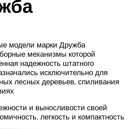
ужба
ые модели марки Дружба
сборные механизмы которой
шенная надежность штатного
назначались исключительно для
пных лесных деревьев, спиливания
виях
ежности и выносливости своей
номичность, легкость и компактность