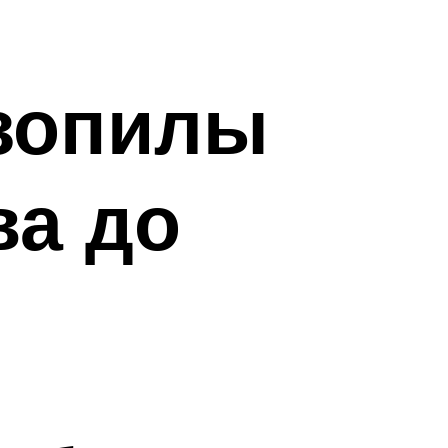
нзопилы
ва до