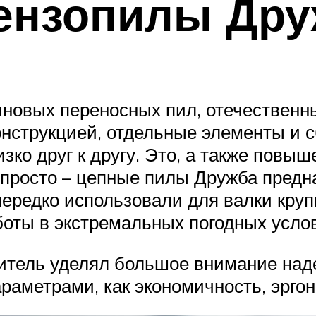
бензопилы Др
новых переносных пил, отечественн
онструкцией, отдельные элементы и 
ко друг к другу. Это, а также повы
 просто – цепные пилы Дружба пред
ередко использовали для валки кру
аботы в экстремальных погодных усло
итель уделял большое внимание над
араметрами, как экономичность, эрго