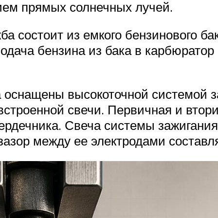
ием прямых солнечных лучей.
а состоит из емкого бензинового ба
одача бензина из бака в карбюратор
 оснащены высокоточной системой з
встроенной свечи. Первичная и втор
сердечника. Свеча системы зажигани
азор между ее электродами составляе