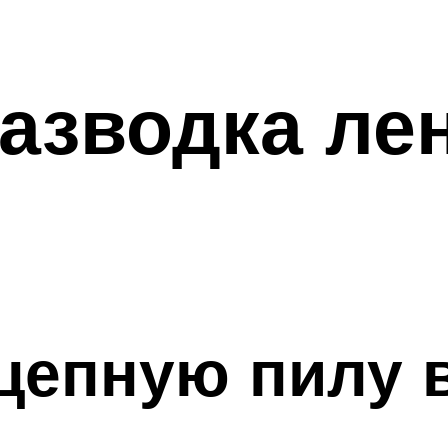
разводка л
 цепную пилу