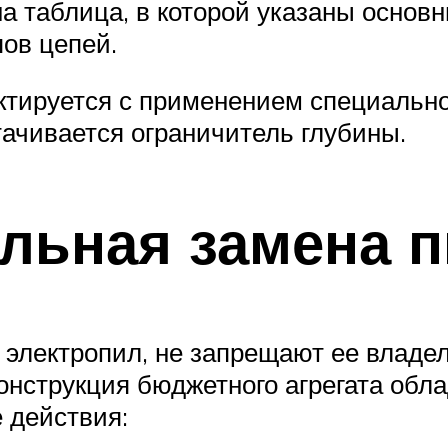
а таблица, в которой указаны основны
ов цепей.
ектируется с применением специальн
стачивается ограничитель глубины.
ельная замена 
электропил, не запрещают ее владе
онструкция бюджетного агрегата обл
 действия: