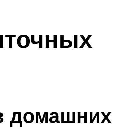
енточных
 в домашних