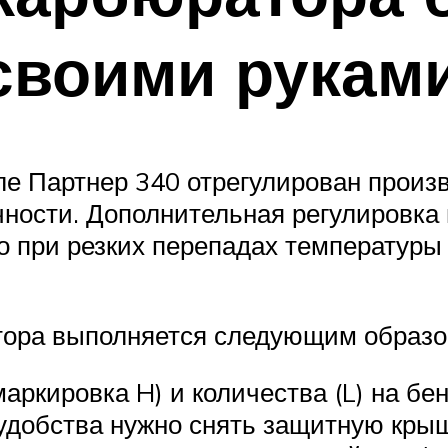
своими рукам
ле Партнер 340 отрегулирован произ
ности. Дополнительная регулировка
о при резких перепадах температуры 
тора выполняется следующим образо
маркировка H) и количества (L) на б
 удобства нужно снять защитную крыш