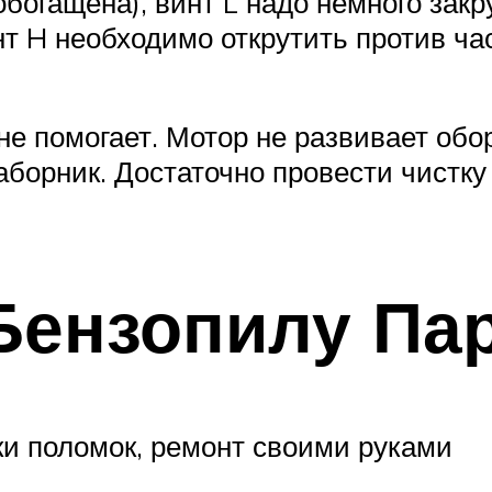
огащена), винт L надо немного закру
нт H необходимо открутить против ч
 не помогает. Мотор не развивает об
борник. Достаточно провести чистку
Бензопилу Па
и поломок, ремонт своими руками