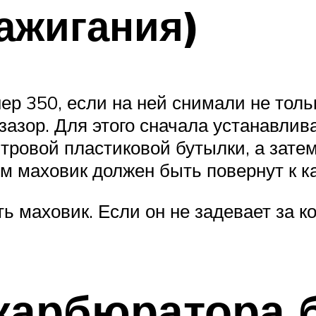
зажигания)
р 350, если на ней снимали не тольк
зор. Для этого сначала устанавлива
тровой пластиковой бутылки, а зате
м маховик должен быть повернут к к
ь маховик. Если он не задевает за к
 карбюратора 