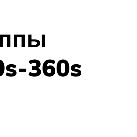
уппы
0s-360s