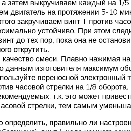
 а затем выкручиваем каждый на 1/5 
ем двигатель на протяжении 5-10 мин
того закручиваем винт Т против часов
аксимально устойчиво. При этом след
инт до тех пор, пока она не останови
ого открутить.
качество смеси. Плавно нажимая на г
о данным изготовителя максимум обор
пользуйте переносной электронный т
отив часовой стрелки на 1/8 оборота
омендуемых, т.к. это может привест
 часовой стрелки, тем самым уменьш
о определить, правильно ли настрое