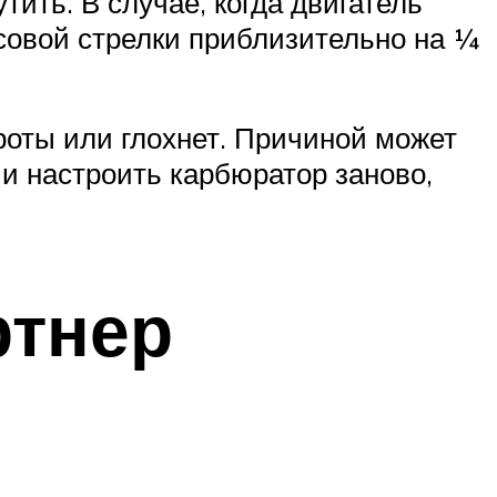
тить. В случае, когда двигатель
асовой стрелки приблизительно на ¼
ороты или глохнет. Причиной может
 и настроить карбюратор заново,
ртнер