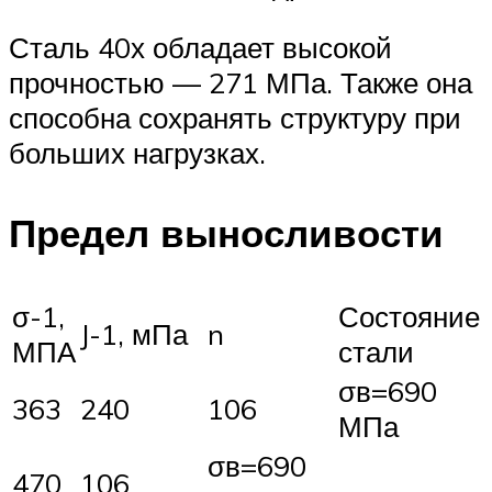
Сталь 40х обладает высокой
прочностью — 271 МПа. Также она
способна сохранять структуру при
больших нагрузках.
Предел выносливости
σ-1,
Состояние
J-1, мПа
n
МПА
стали
σв=690
363
240
106
МПа
σв=690
470
106