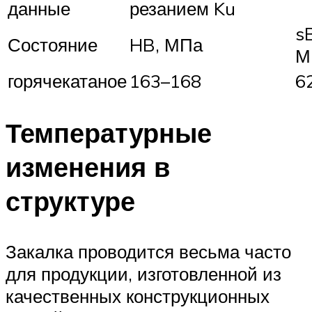
данные
резанием Ku
s
Состояние
HB, МПа
М
горячекатаное
163–168
6
Температурные
изменения в
структуре
Закалка проводится весьма часто
для продукции, изготовленной из
качественных конструкционных