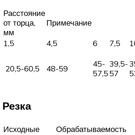
Расстояние
от торца,
Примечание
мм
1,5
4,5
6
7,5
1
45-
39,5-
3
20,5-60,5
48-59
57,5
57
5
Резка
Исходные
Обрабатываемость