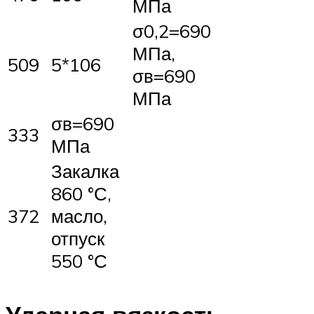
МПа
σ0,2=690
МПа,
509
5*106
σв=690
МПа
σв=690
333
МПа
Закалка
860 °С,
372
масло,
отпуск
550 °С