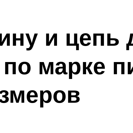
ну и цепь 
 по марке 
азмеров