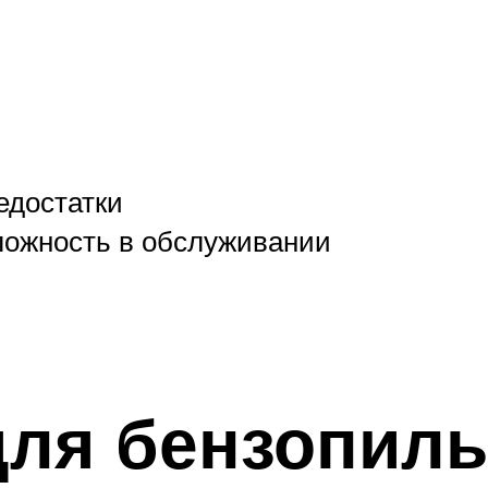
едостатки
ложность в обслуживании
для бензопил