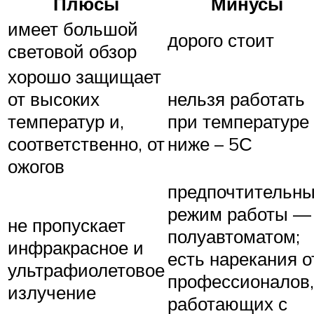
Плюсы
Минусы
имеет большой
дорого стоит
световой обзор
хорошо защищает
от высоких
нельзя работать
температур и,
при температуре
соответственно, от
ниже – 5С
ожогов
предпочтительн
режим работы —
не пропускает
полуавтоматом;
инфракрасное и
есть нарекания о
ультрафиолетовое
профессионалов,
излучение
работающих с