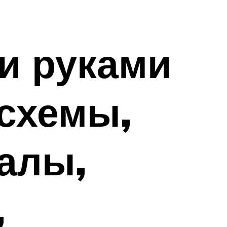
и руками
 схемы,
алы,
,