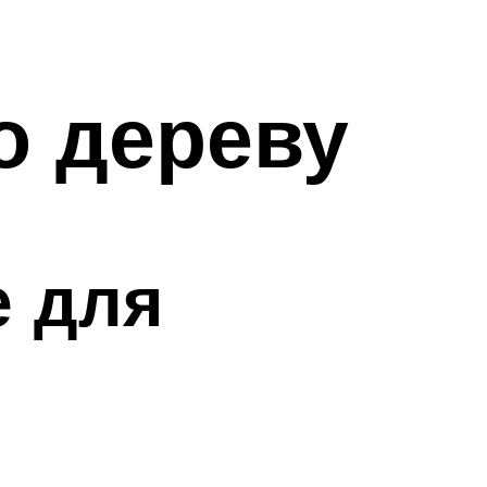
о дереву
е для