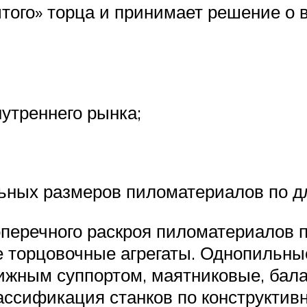
ытого» торца и принимает решение о
нутреннего рынка;
ьных размеров пиломатериалов по дл
оперечного раскроя пиломатериалов
е торцовочные агрегаты. Однопильны
вижным суппортом, маятниковые, ба
лассификация станков по конструктив