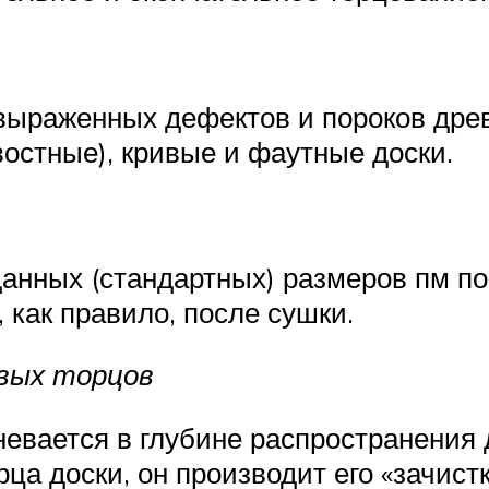
выраженных дефектов и пороков древ
востные), кривые и фаутные доски.
анных (стандартных) размеров пм по
как правило, после сушки.
евых торцов
невается в глубине распространения
ца доски, он производит его «зачистк