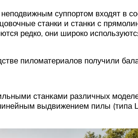
 неподвижным суппортом входят в с
орцовочные станки и станки с прямо
тся редко, они широко используютс
стве пиломатериалов получили бала
льными станками различных моделей
линейным выдвижением пилы (типа ЦП