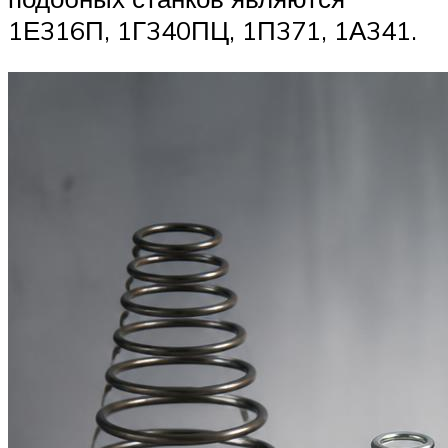
1Е316П, 1Г340ПЦ, 1П371, 1А341.