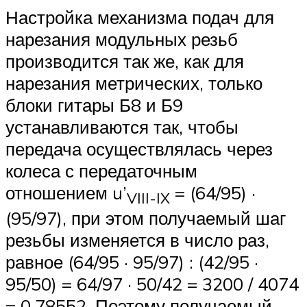
Настройка механизма подач для
нарезания модульных резьб
производится так же, как для
нарезания метрических, только
блоки гитары Б8 и Б9
устанавливаются так, чтобы
передача осуществлялась через
колеса с передаточным
отношением u’
= (64/95) ·
VIII-IX
(95/97), при этом получаемый шаг
резьбы изменяется в число раз,
равное (64/95 · 95/97) : (42/95 ·
95/50) = 64/97 · 50/42 = 3200 / 4074
= 0,78552. Поэтому получаемый