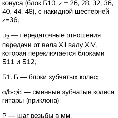
конуса (блок Б10, z = 26, 28, 32, 36,
40, 44, 48), с накидной шестерней
z=36;
u
— передаточные отношения
2
передачи от вала XII валу XIV,
которая переключается блоками
Б11 и Б12;
Б1..Б — блоки зубчатых колес;
a/b·c/d — сменные зубчатые колеса
гитары (приклона);
Р — шаг резьбы в мм.