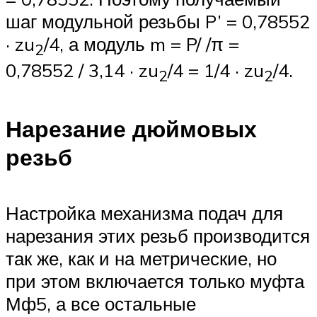
шаг модульной резьбы P’ = 0,78552
· zu
/4, а модуль m = P/ /π =
2
0,78552 / 3,14 · zu
/4 = 1/4 · zu
/4.
2
2
Нарезание дюймовых
резьб
Настройка механизма подач для
нарезания этих резьб производится
так же, как и на метрические, но
при этом включается только муфта
Мф5, а все остальные