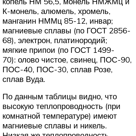
копель НМ 56,5, монель НМЖМц и
К-монель, алюмель, хромель,
манганин НММц 85-12, инвар;
магниевые сплавы (по ГОСТ 2856-
68), электрон, платинородий;
мягкие припои (по ГОСТ 1499-
70): олово чистое, свинец, ПОС-90,
ПОС-40, ПОС-30, сплав Розе,
сплав Вуда.
По данным таблицы видно, что
высокую теплопроводность (при
комнатной температуре) имеют
магниевые сплавы и никель.
Низкая же теплопроводность