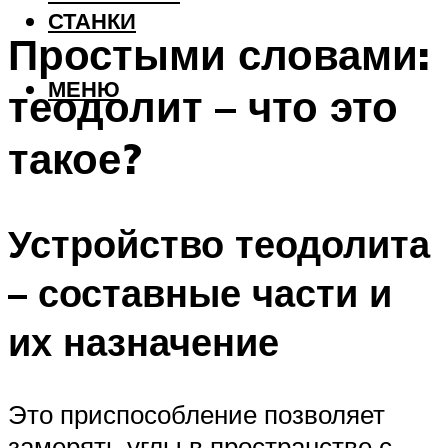
СТАНКИ
Простыми словами:
МЕНЮ
теодолит – что это
такое?
Устройство теодолита
– составные части и
их назначение
Это приспособление позволяет
замерять углы в пространстве с