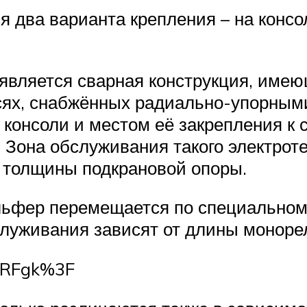
 два варианта крепления – на консо
является сварная конструкция, имеющ
осях, снабжённых радиально-упорным
консоли и местом её закрепления к 
). Зона обслуживания такого электро
от толщины подкрановой опоры.
ельфер перемещается по специально
служивания зависят от длины моноре
nJRFgk%3F