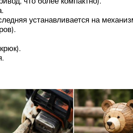
ивод, что более компактно).
.
оследняя устанавливается на механиз
ров).
крюк).
.