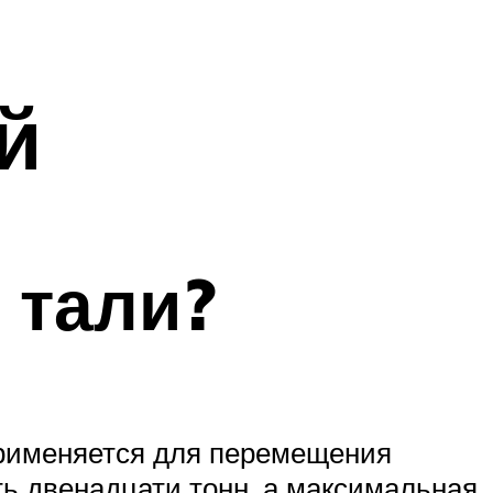
й
 тали?
применяется для перемещения
ть двенадцати тонн, а максимальная