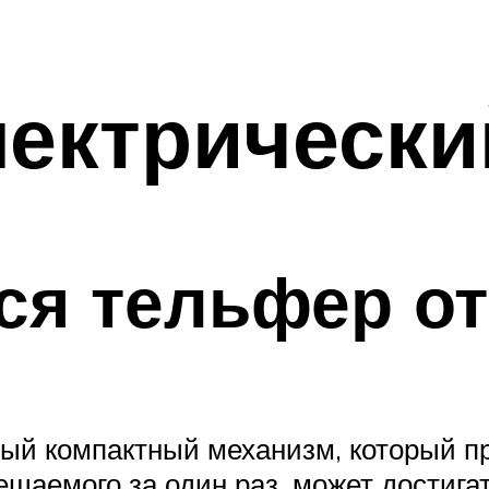
лектрически
ся тельфер от
ный компактный механизм, который 
ещаемого за один раз, может достига