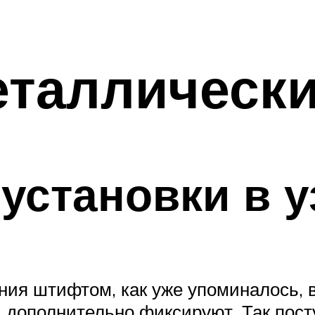
таллическ
установки в у
ия штифтом, как уже упоминалось, в 
 дополнительно фиксируют. Так пост