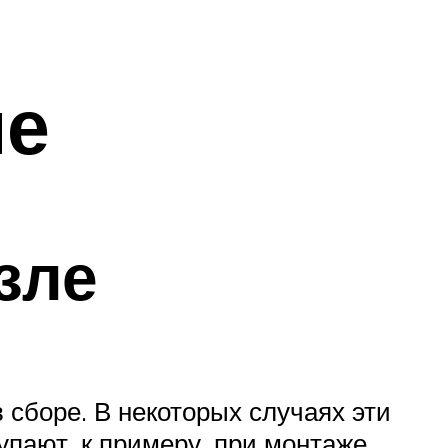
ие
зле
сборе. В некоторых случаях эти
упают, к примеру, при монтаже