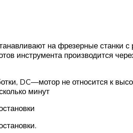
анавливают на фрезерные станки с 
отов инструмента производится чер
ботки, DC—мотор не относится к выс
сколько минут
 остановки
остановки.