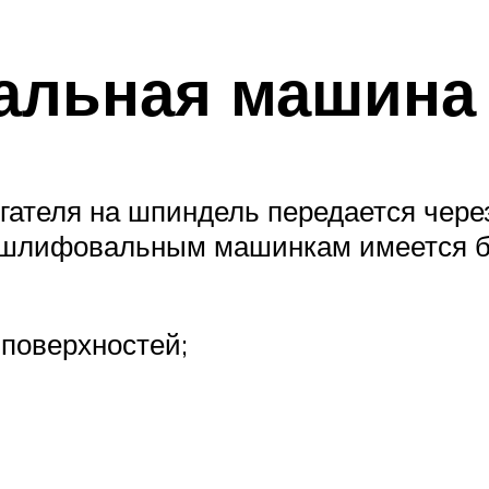
льная машина
ателя на шпиндель передается через
мошлифовальным машинкам имеется б
 поверхностей;