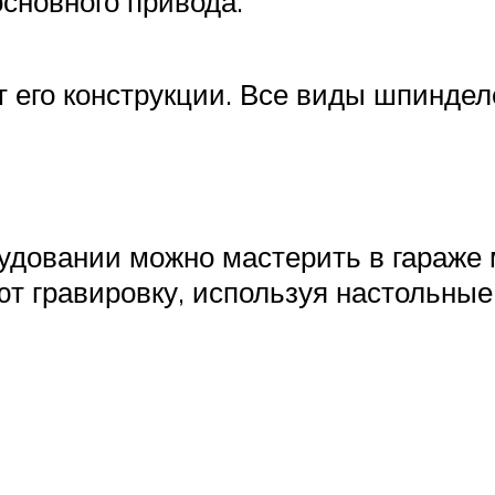
сновного привода.
 его конструкции. Все виды шпиндел
довании можно мастерить в гараже м
т гравировку, используя настольные 