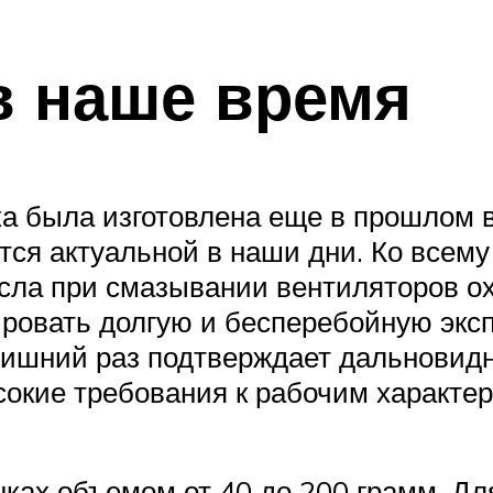
в наше время
зка была изготовлена еще в прошлом 
ается актуальной в наши дни. Ко вс
масла при смазывании вентиляторов 
ировать долгую и бесперебойную экс
лишний раз подтверждает дальновидн
окие требования к рабочим характер
ах объемом от 40 до 200 грамм. Для