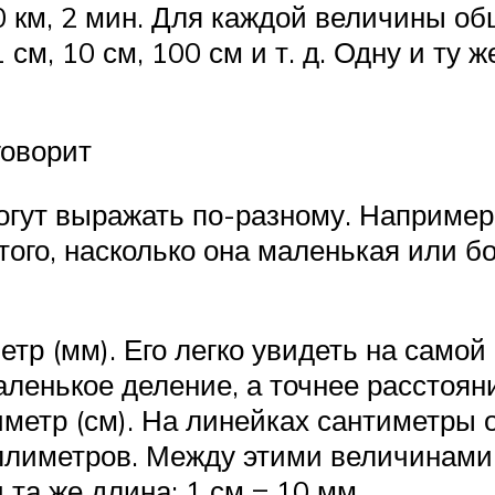
 20 км, 2 мин. Для каждой величины 
 см, 10 см, 100 см и т. д. Одну и ту
.
говорит
 могут выражать по-разному. Наприме
того, насколько она маленькая или б
 (мм). Его легко увидеть на самой 
аленькое деление, а точнее расстоян
метр (см). На линейках сантиметры 
лиметров. Между этими величинами с
та же длина: 1 см = 10 мм.