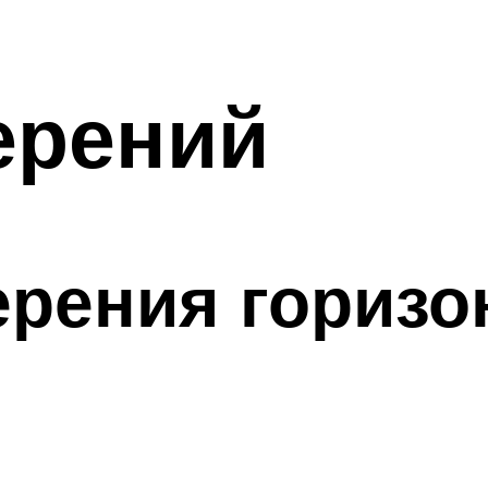
ерений
рения горизо