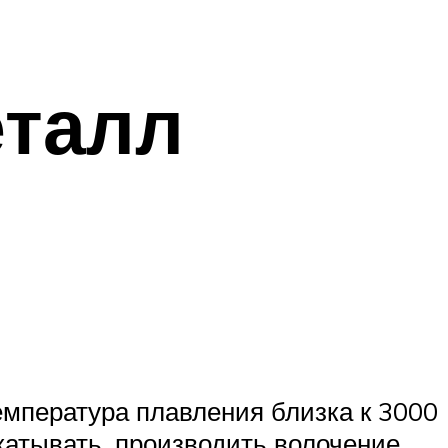
еталл
емпература плавления близка к 3000
катывать, производить волочение