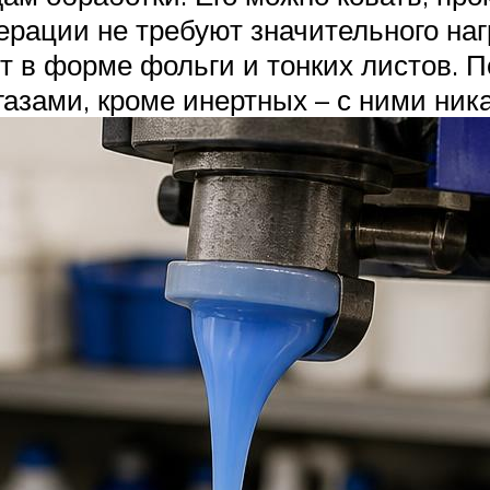
перации не требуют значительного на
ют в форме фольги и тонких листов.
азами, кроме инертных – с ними ник