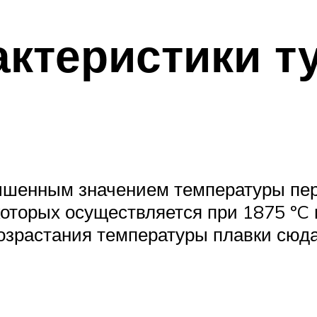
актеристики т
ышенным значением температуры пере
оторых осуществляется при 1875 ºC и
возрастания температуры плавки сюд