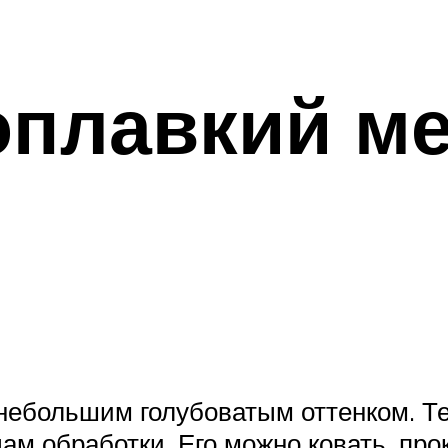
оплавкий м
небольшим голубоватым оттенком. Т
ам обработки. Его можно ковать, про