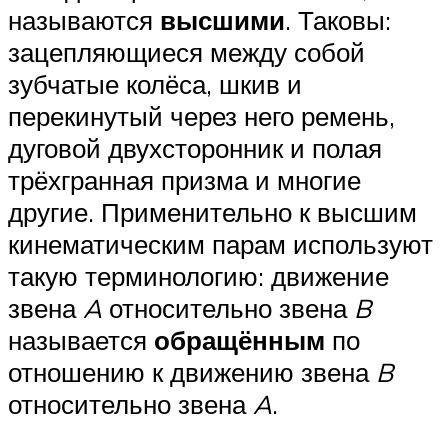
называются
высшими
. Таковы:
зацепляющиеся между собой
зубчатые колёса, шкив и
перекинутый через него ремень,
дуговой двухсторонник и полая
трёхгранная призма и многие
другие. Применительно к высшим
кинематическим парам используют
такую терминологию: движение
звена
A
относительно звена
B
называется
обращённым
по
отношению к движению звена
B
относительно звена
A
.