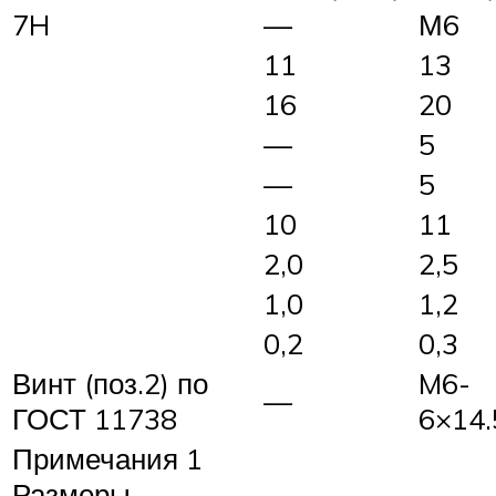
7H
—
М6
11
13
16
20
—
5
—
5
10
11
2,0
2,5
1,0
1,2
0,2
0,3
Винт (поз.2) по
M6-
—
ГОСТ 11738
6×14.
Примечания 1
Размеры,