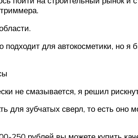
сь пойти на строительный рынок и 
 триммера.
области.
 подходит для автокосметики, но я б
сы
ески не смазывается, я решил рискнут
ь для зубчатых сверл, то есть оно мо
00-250 рублей вы можете купить кач