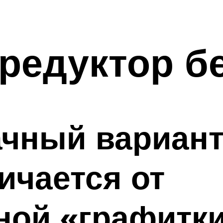
редуктор б
чный вариант
ичается от
ой «графитки