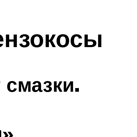
ензокосы
 смазки.
».