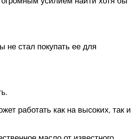
с огромным усилием найти хотя бы
ы не стал покупать ее для
ь.
жет работать как на высоких, так и
ественное масло от известного