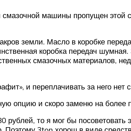
л смазочной машины пропущен этой с
кров земли. Масло в коробке переда
нственная коробка передач шумная. З
ественных смазочных материалов, нед
афит», и переплачивать за него нет 
нную опцию и скоро заменю на более
0 рублей, то я мог бы посоветовать э
. Поэтому 3ton хорош в виде средств