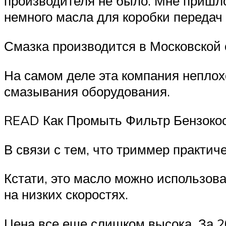
производителя не было. Мне пришло
немного масла для коробки передач
Смазка производится в Московской 
На самом деле эта компания неплохо
смазывания оборудования.
READ Как Промыть Фильтр Бензоко
В связи с тем, что триммер практич
Кстати, это масло можно использоват
на низких скоростях.
Цена все еще слишком высока. За 2