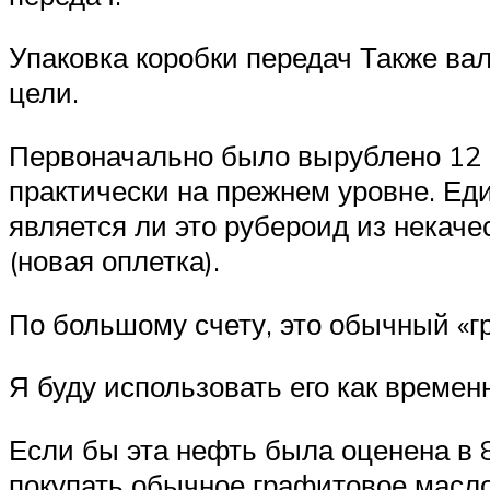
Упаковка коробки передач Также ва
цели.
Первоначально было вырублено 12 а
практически на прежнем уровне. Еди
является ли это рубероид из некач
(новая оплетка).
По большому счету, это обычный «гр
Я буду использовать его как време
Если бы эта нефть была оценена в 8
покупать обычное графитовое масло