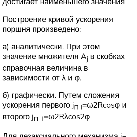
достигает наименьшего значения
Построение кривой ускорения
поршня произведено:
а) аналитически. При этом
значение множителя A
в скобках
j
справочная величина в
зависимости от λ и φ.
б) графически. Путем сложения
ускорения первого j
=ω2Rcosφ и
П
I
второго j
=ω2Rλcos2φ
П
II
Для дезаксиального механизма j