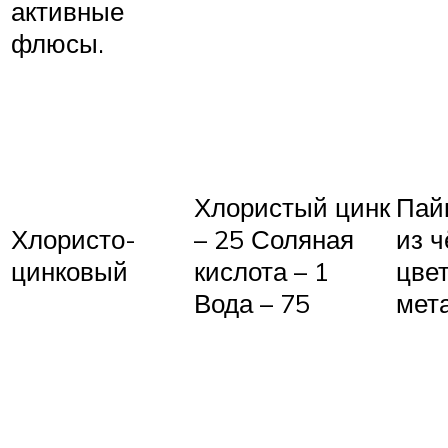
активные
флюсы.
Хлористый цинк
Пай
Хлористо-
– 25 Соляная
из 
цинковый
кислота – 1
цве
Вода – 75
мет