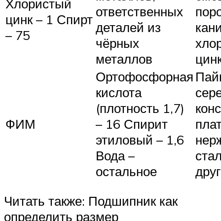
Хлористый
ответственных
пор
цинк – 1 Спирт
деталей из
кан
– 75
чёрных
хло
металлов
цин
Ортофосфорная
Пай
кислота
сере
(плотность 1,7)
конс
ФИМ
– 16 Спирит
пла
этиловый – 1,6
нер
Вода –
стал
остальное
дру
Читать также: Подшипник как
определить размер