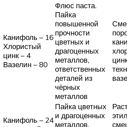
Флюс паста.
Пайка
повышенной
Сме
прочности
пор
Канифоль – 16
цветных и
кан
Хлористый
драгоценных
хло
цинк – 4
металлов,
цинк
Вазелин – 80
ответственных
тех
деталей из
ваз
чёрных
металлов
Пайка цветных
Рас
и драгоценных
эти
Канифоль – 24
металлов,
сме