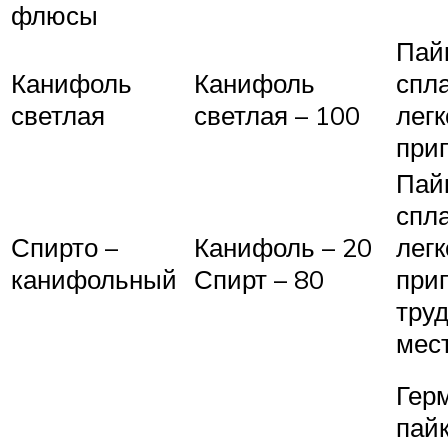
флюсы
Пай
Канифоль
Канифоль
спл
светлая
светлая – 100
лег
при
Пай
спл
Спирто –
Канифоль – 20
лег
канифольный
Спирт – 80
при
тру
мес
Гер
пайк