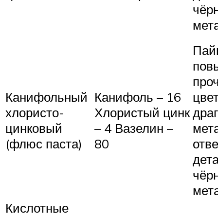
чёр
мет
Пай
пов
про
Канифольный
Канифоль – 16
цве
хлористо-
Хлористый цинк
дра
цинковый
– 4 Вазелин –
мет
(флюс паста)
80
отв
дет
чёр
мет
Кислотные