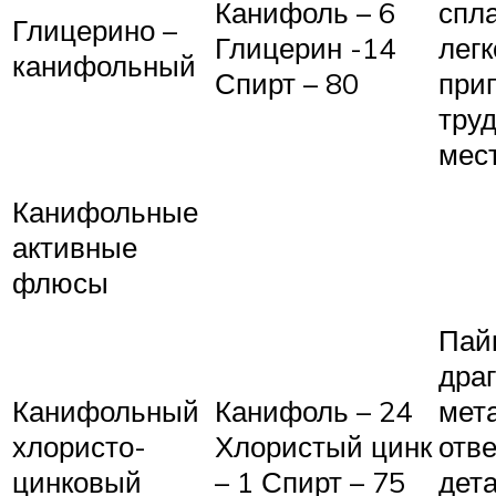
Канифоль – 6
спл
Глицерино –
Глицерин -14
лег
канифольный
Спирт – 80
при
тру
мес
Канифольные
активные
флюсы
Пай
дра
Канифольный
Канифоль – 24
мет
хлористо-
Хлористый цинк
отв
цинковый
– 1 Спирт – 75
дет