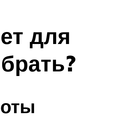
ет для
ыбрать?
боты