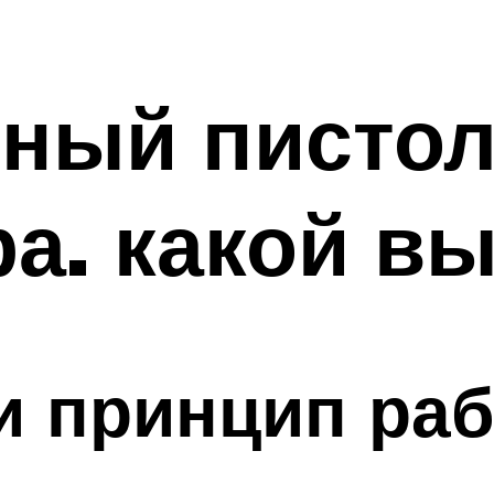
ный пистол
а. какой в
и принцип ра