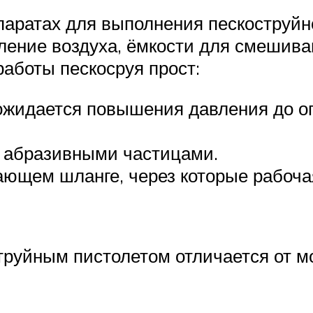
паратах для выполнения пескоструйно
вление воздуха, ёмкости для смешив
аботы пескосруя прост:
ожидается повышения давления до оп
 абразивными частицами.
ающем шланге, через которые рабоча
труйным пистолетом отличается от м