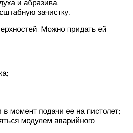
духа и абразива.
сштабную зачистку.
верхностей. Можно придать ей
ха;
 в момент подачи ее на пистолет;
няться модулем аварийного