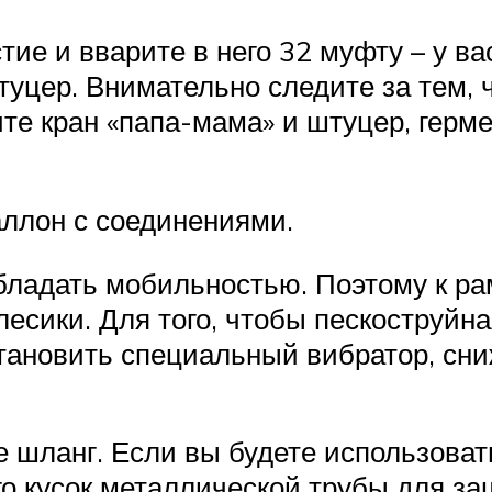
тие и вварите в него 32 муфту – у ва
туцер. Внимательно следите за тем,
е кран «папа-мама» и штуцер, герме
аллон с соединениями.
бладать мобильностью. Поэтому к ра
лесики. Для того, чтобы пескоструйн
становить специальный вибратор, сн
е шланг. Если вы будете использоват
его кусок металлической трубы для з