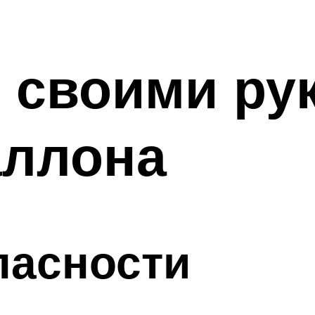
 своими ру
аллона
пасности