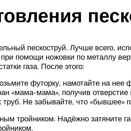
товления песк
льный пескоструй. Лучше всего, испо
 при помощи ножовки по металлу вер
атки газа. После этого:
Возьмите футорку, намотайте на нее 
ран «мама-мама», получив отверстие 
 труб. Не забывайте, что «бывшее» 
нным тройником. Надёжно затяните г
ройником.