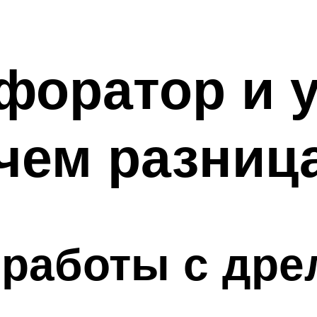
форатор и 
чем разниц
 работы с др