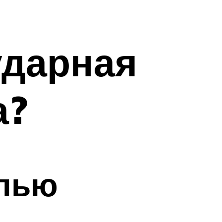
ударная
а?
елью