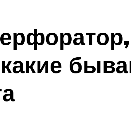
перфоратор,
 какие быв
та