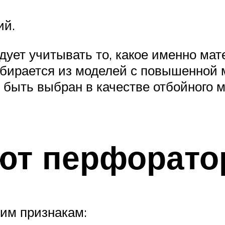
ий.
дует учитывать то, какое именно мат
ыбирается из моделей с повышенно
т быть выбран в качестве отбойного 
ют перфорат
им признакам: