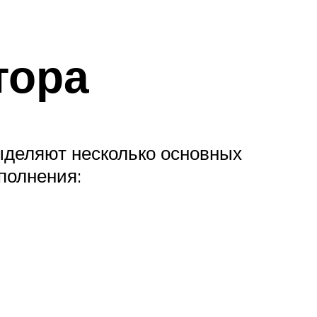
тора
ыделяют несколько основных
полнения: