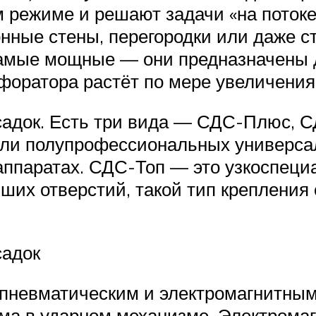
режиме и решают задачи «на потоке
нные стены, перегородки или даже с
мые мощные — они предназначены 
форатора растёт по мере увеличения
садок. Есть три вида — СДС-Плюс,
или полупрофессиональных универс
аппаратах. СДС-Топ — это узкоспеци
ших отверстий, такой тип крепления
садок
пневматическим и электромагнитным
ма в ударном механизме. Электрома