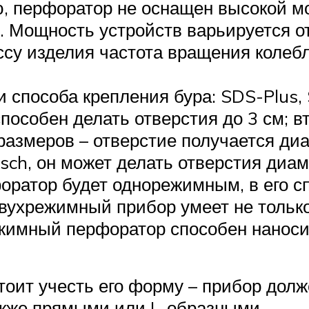
, перфоратор не оснащен высокой мо
. Мощность устройств варьируется от 
ссу изделия частота вращения колебл
ри способа крепления бура: SDS-Plus
пособен делать отверстия до 3 см; 
азмеров – отверстие получается диа
h, он может делать отверстия диамет
ратор будет однорежимным, в его с
 Двухрежимный прибор умеет не тольк
жимный перфоратор способен наноси
тоит учесть его форму – прибор дол
акже прямыми или L-образными.