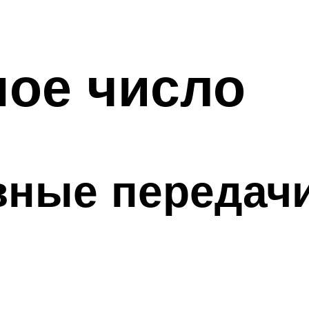
ное число
вные передач