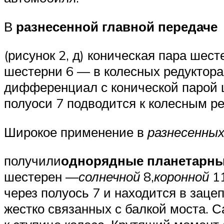
В
разнесенной главной передаче
(рисунок 2, д) коническая пара шес
шестерни 6 — в колесных редуктора
дифференциал с конической парой 
полуоси 7 подводится к колесным р
Широкое применение в
разнесенных
получили
однорядные планетарны
шестерен —
солнечной
8,
коронной
11
через полуось 7 и находится в заце
жестко связанных с балкой моста. 