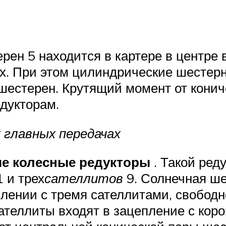
терен 5 находится в картере в центре
х. При этом цилиндрические шестер
шестерен. Крутящий момент от кони
едукторам.
 главных передачах
е колесные редукторы
. Такой ред
 и трех
сателлитов
9. Солнечная ше
плении с тремя сателлитами, свободн
Сателлиты входят в зацепление с кор