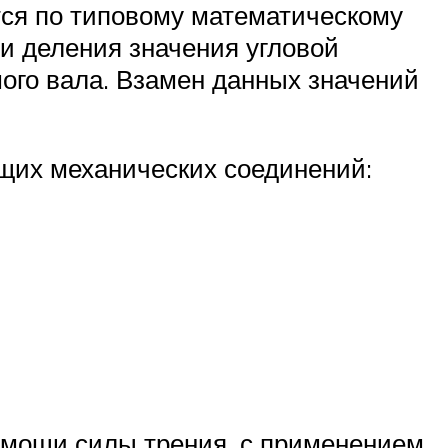
тся по типовому математическому
и деления значения угловой
мого вала. Взамен данных значений
их механических соединений:
омощи силы трения, с применением