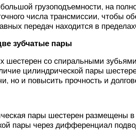
 большой грузоподъемности, на пол
точного числа трансмиссии, чтобы о
авных передач находится в пределах
две зубчатые пары
ких шестерен со спиральными зубьям
личие цилиндрической пары шестерен
и, но и повысить прочность и долго
рическая пары шестерен размещены в
ской пары через дифференциал подво