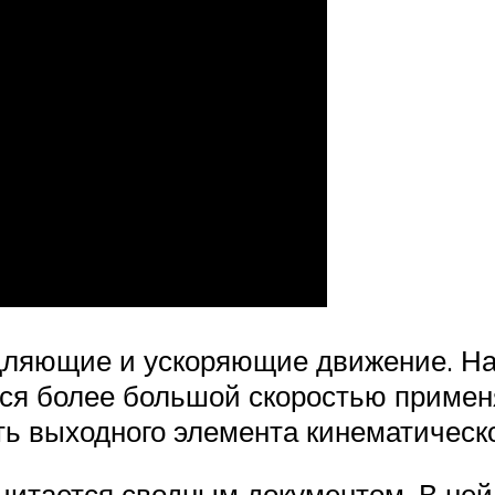
ляющие и ускоряющие движение. На
ся более большой скоростью примен
ь выходного элемента кинематическ
читается сводным документом. В не