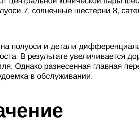
 от центральной конической пары ше
уоси 7, солнечные шестерни 8, сате
и на полуоси и детали дифференциал
моста. В результате увеличивается д
ля. Однако разнесенная главная пер
удоемка в обслуживании.
ачение