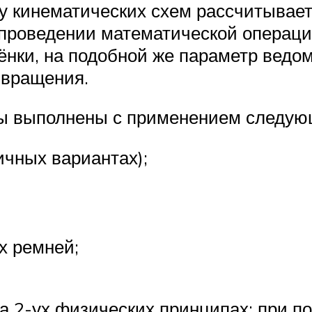
у кинематических схем рассчитывае
 проведении математической операци
ёнки, на подобной же параметр ведо
 вращения.
ы выполнены с применением следующ
ичных вариантах);
х ремней;
а 2-ух физических принципах: при п