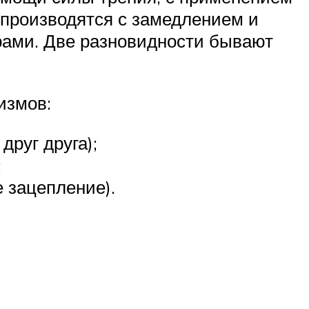
производятся с замедлением и
рами. Две разновидности бывают
измов:
руг друга);
;
 зацепление).