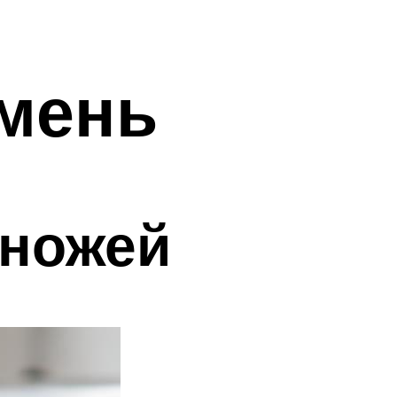
амень
 ножей