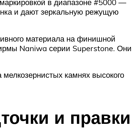
 маркировкой в диапазоне #5000 —
инка и дают зеркальную режущую
азивного материала на финишной
ирмы Naniwa серии Superstone. Они
а мелкозернистых камнях высокого
точки и правки