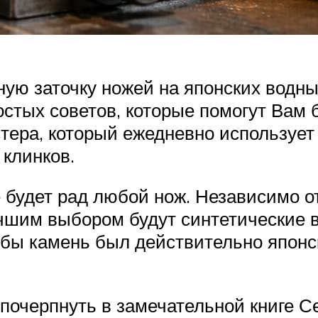
ую заточку ножей на японских водны
остых советов, которые помогут Вам 
стера, который ежедневно используе
клинков.
 будет рад любой нож. Независимо от
чшим выбором будут синтетические в
тобы камень был действительно япон
почерпнуть в замечательной книге С