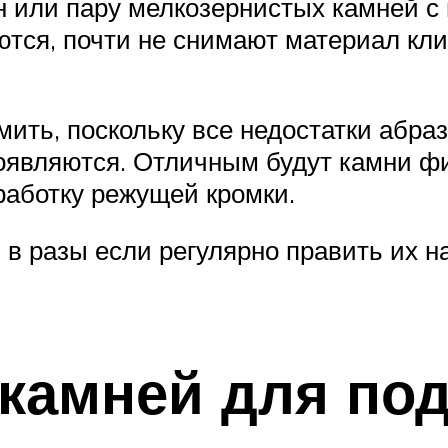
н или пару мелкозернистых камней с
ются, почти не снимают материал кл
омить, поскольку все недостатки абр
роявляются. Отличным будут камни ф
работку режущей кромки.
в разы если регулярно править их н
камней для под