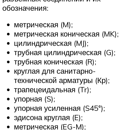
обозначения:
метрическая (M);
метрическая коническая (MK);
цилиндрическая (MJ);
трубная цилиндрическая (G);
трубная коническая (R);
круглая для санитарно-
технической арматуры (Кр);
трапецеидальная (Tr);
упорная (S);
упорная усиленная (S45°);
эдисона круглая (E);
метрическая (EG-M);