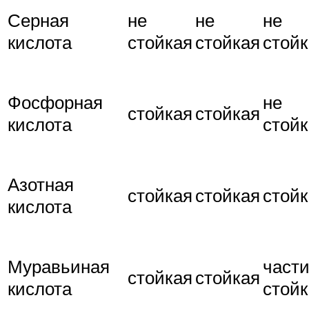
Серная
не
не
не
кислота
стойкая
стойкая
стой
Фосфорная
не
стойкая
стойкая
кислота
стой
Азотная
стойкая
стойкая
стой
кислота
Муравьиная
част
стойкая
стойкая
кислота
стой