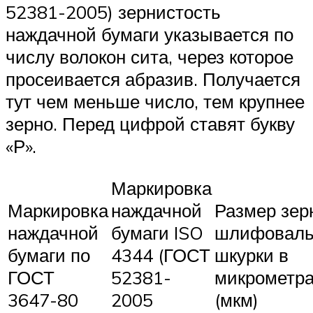
52381-2005) зернистость
наждачной бумаги указывается по
числу волокон сита, через которое
просеивается абразив. Получается
тут чем меньше число, тем крупнее
зерно. Перед цифрой ставят букву
«Р».
Маркировка
Маркировка
наждачной
Размер зер
наждачной
бумаги ISO
шлифоваль
бумаги по
4344 (ГОСТ
шкурки в
ГОСТ
52381-
микрометр
3647-80
2005
(мкм)