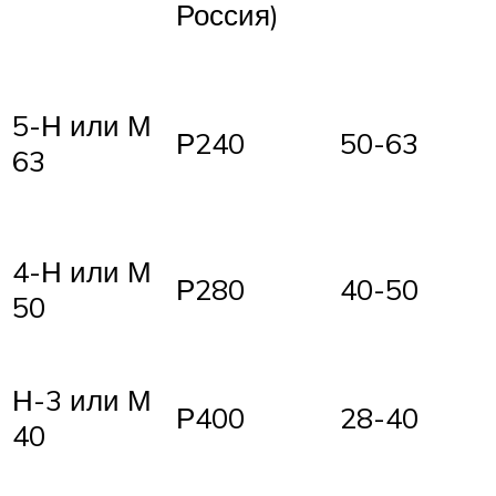
Россия)
5-Н или М
Р240
50-63
63
4-Н или М
Р280
40-50
50
Н-3 или М
Р400
28-40
40