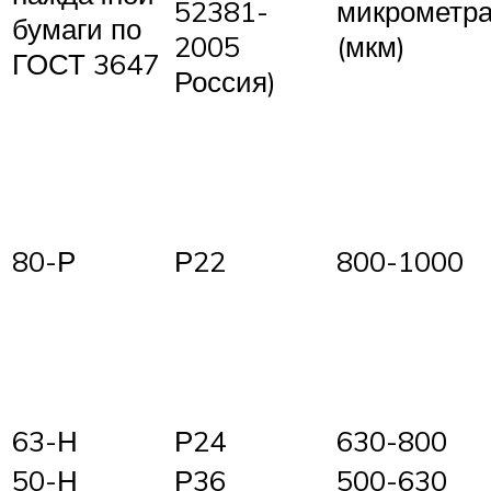
52381-
микрометр
бумаги по
2005
(мкм)
ГОСТ 3647
Россия)
80-Р
Р22
800-1000
63-Н
Р24
630-800
50-Н
Р36
500-630