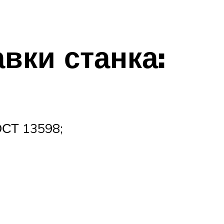
)
вки станка:
ОСТ 13598;