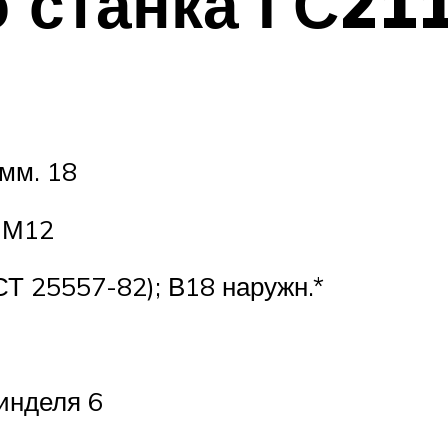
 станка ГС21
мм. 18
 М12
СТ 25557-82); В18 наружн.*
инделя 6