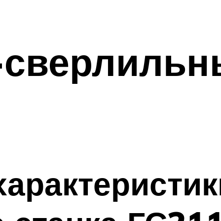
-сверлильн
характеристик