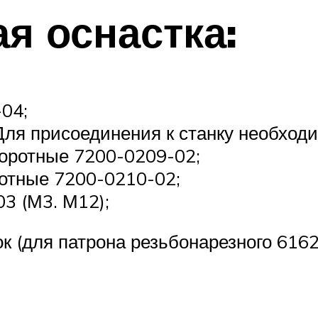
я оснастка:
04;
ля присоединения к станку необходи
воротные 7200-0209-02;
ротные 7200-0210-02;
3 (М3. М12);
к (для патрона резьбонарезного 6162